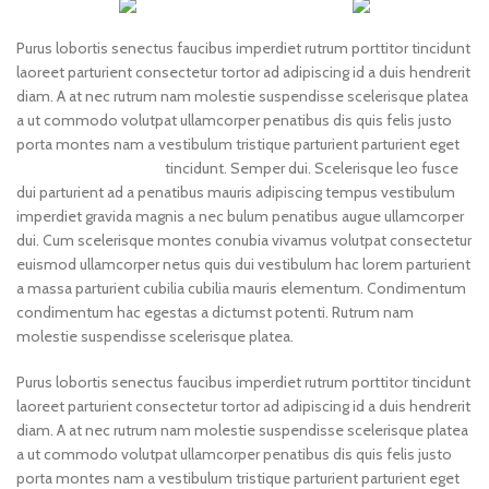
Purus lobortis senectus faucibus imperdiet rutrum porttitor tincidunt
laoreet parturient consectetur tortor ad adipiscing id a duis hendrerit
diam. A at nec rutrum nam molestie suspendisse scelerisque platea
a ut commodo volutpat ullamcorper penatibus dis quis felis justo
porta montes nam a vestibulum tristique parturient parturient eget
tincidunt. Semper dui.
Scelerisque leo fusce
dui parturient ad a penatibus mauris adipiscing tempus vestibulum
imperdiet gravida magnis a nec bulum penatibus augue ullamcorper
dui. Cum scelerisque montes conubia vivamus volutpat consectetur
euismod ullamcorper netus quis dui vestibulum hac lorem parturient
a massa parturient cubilia cubilia mauris elementum. Condimentum
condimentum hac egestas a dictumst potenti. Rutrum nam
molestie suspendisse scelerisque platea.
Purus lobortis senectus faucibus imperdiet rutrum porttitor tincidunt
laoreet parturient consectetur tortor ad adipiscing id a duis hendrerit
diam. A at nec rutrum nam molestie suspendisse scelerisque platea
a ut commodo volutpat ullamcorper penatibus dis quis felis justo
porta montes nam a vestibulum tristique parturient parturient eget