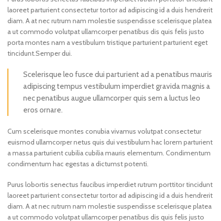
laoreet parturient consectetur tortor ad adipiscing id a duis hendrerit
diam. A at nec rutrum nam molestie suspendisse scelerisque platea
a ut commodo volutpat ullamcorper penatibus dis quis felis justo
porta montes nam a vestibulum tristique parturient parturient eget
tincidunt.Semper dui.
Scelerisque leo fusce dui parturient ad a penatibus mauris
adipiscing tempus vestibulum imperdiet gravida magnis a
nec penatibus augue ullamcorper quis sem a luctus leo
eros ornare.
Cum scelerisque montes conubia vivamus volutpat consectetur
euismod ullamcorper netus quis dui vestibulum hac lorem parturient
a massa parturient cubilia cubilia mauris elementum. Condimentum
condimentum hac egestas a dictumst potenti.
Purus lobortis senectus faucibus imperdiet rutrum porttitor tincidunt
laoreet parturient consectetur tortor ad adipiscing id a duis hendrerit
diam. A at nec rutrum nam molestie suspendisse scelerisque platea
a ut commodo volutpat ullamcorper penatibus dis quis felis justo