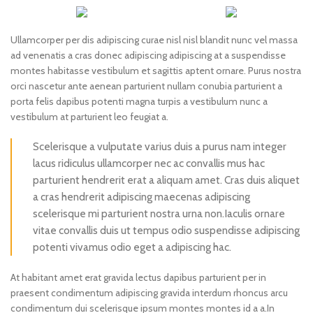
Ullamcorper per dis adipiscing curae nisl nisl blandit nunc vel massa
ad venenatis a cras donec adipiscing adipiscing at a suspendisse
montes habitasse vestibulum et sagittis aptent ornare. Purus nostra
orci nascetur ante aenean parturient nullam conubia parturient a
porta felis dapibus potenti magna turpis a vestibulum nunc a
vestibulum at parturient leo feugiat a.
Scelerisque a vulputate varius duis a purus nam integer
lacus ridiculus ullamcorper nec ac convallis mus hac
parturient hendrerit erat a aliquam amet. Cras duis aliquet
a cras hendrerit adipiscing maecenas adipiscing
scelerisque mi parturient nostra urna non.Iaculis ornare
vitae convallis duis ut tempus odio suspendisse adipiscing
potenti vivamus odio eget a adipiscing hac.
At habitant amet erat gravida lectus dapibus parturient per in
praesent condimentum adipiscing gravida interdum rhoncus arcu
condimentum dui scelerisque ipsum montes montes id a a.In