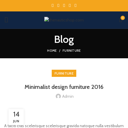
0
Blog
HOME
FURNITURE
FURNITURE
Minimalist design furniture 2016
Admin
14
JUN
A taciti cras scelerisque scelerisque gravida natoque nulla vestibulum