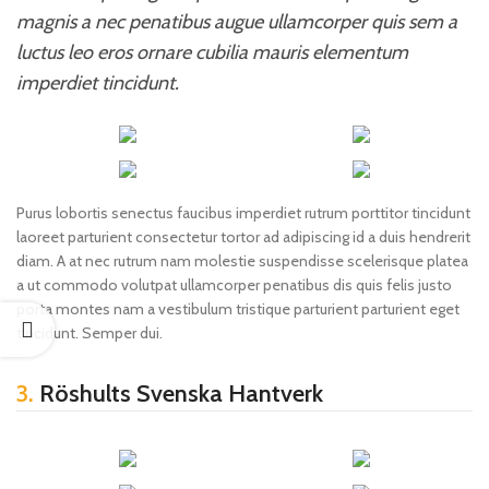
magnis a nec penatibus augue ullamcorper quis sem a
luctus leo eros ornare cubilia mauris elementum
imperdiet tincidunt.
Purus lobortis senectus faucibus imperdiet rutrum porttitor tincidunt
laoreet parturient consectetur tortor ad adipiscing id a duis hendrerit
diam. A at nec rutrum nam molestie suspendisse scelerisque platea
a ut commodo volutpat ullamcorper penatibus dis quis felis justo
porta montes nam a vestibulum tristique parturient parturient eget
tincidunt. Semper dui.
3.
Röshults Svenska Hantverk